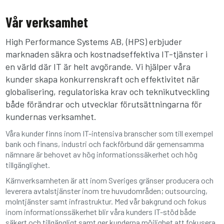
Vår verksamhet
High Performance Systems AB, (HPS) erbjuder
marknaden säkra och kostnadseffektiva IT-tjänster i
en värld där IT är helt avgörande. Vi hjälper våra
kunder skapa konkurrenskraft och effektivitet när
globalisering, regulatoriska krav och teknikutveckling
både förändrar och utvecklar förutsättningarna för
kundernas verksamhet.
Våra kunder finns inom IT-intensiva branscher som till exempel
bank och finans, industri och fackförbund där gemensamma
nämnare är behovet av hög informationssäkerhet och hög
tillgänglighet.
Kärnverksamheten är att inom Sveriges gränser producera och
leverera avtalstjänster inom tre huvudområden; outsourcing,
molntjänster samt infrastruktur. Med vår bakgrund och fokus
inom informationssäkerhet blir våra kunders IT-stöd både
säkert och tillgängligt samt ger kunderna möjlighet att fokusera