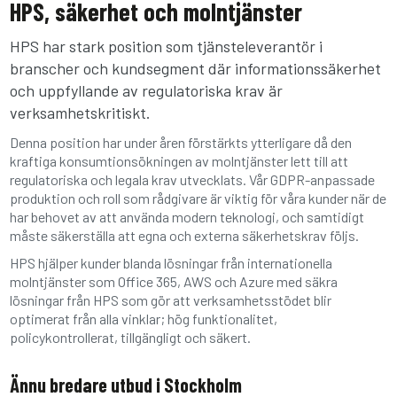
HPS, säkerhet och molntjänster
HPS har stark position som tjänsteleverantör i
branscher och kundsegment där informationssäkerhet
och uppfyllande av regulatoriska krav är
verksamhetskritiskt.
Denna position har under åren förstärkts ytterligare då den
kraftiga konsumtionsökningen av molntjänster lett till att
regulatoriska och legala krav utvecklats. Vår GDPR-anpassade
produktion och roll som rådgivare är viktig för våra kunder när de
har behovet av att använda modern teknologi, och samtidigt
måste säkerställa att egna och externa säkerhetskrav följs.
HPS hjälper kunder blanda lösningar från internationella
molntjänster som Office 365, AWS och Azure med säkra
lösningar från HPS som gör att verksamhetsstödet blir
optimerat från alla vinklar; hög funktionalitet,
policykontrollerat, tillgängligt och säkert.
Ännu bredare utbud i Stockholm