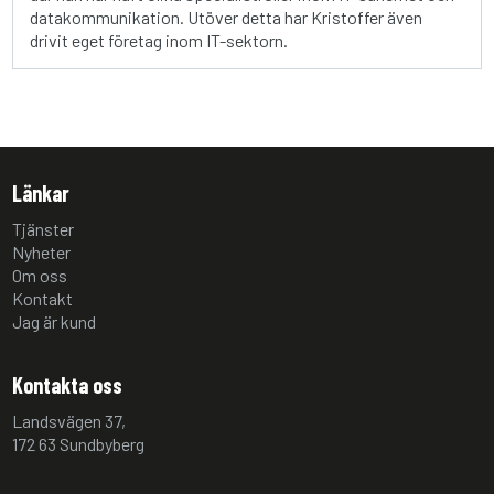
datakommunikation. Utöver detta har Kristoffer även
drivit eget företag inom IT-sektorn.
Länkar
Tjänster
Nyheter
Om oss
Kontakt
Jag är kund
Kontakta oss
Landsvägen 37,
172 63 Sundbyberg