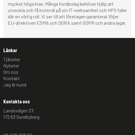
mycket höga krav. Många fondbolag behöver hjälp att
utveckla och få kontroll på sin IT-verksamhet och HPS fyller
där en viktig roll. Vi ser till att företagen garanterat följer
EU-direktiven ESMA och DORA samt GDPR och andra lagar.
Länkar
Tjänster
Nyheter
Om oss
Kontakt
Jag är kund
Kontakta oss
Landsvägen 37,
172 63 Sundbyberg